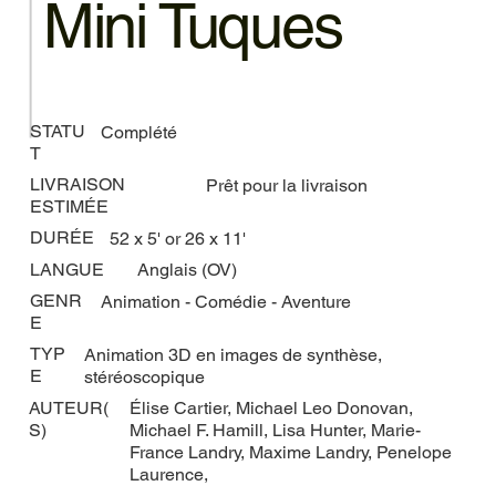
Mini Tuques
STATU
Complété
T
LIVRAISON
Prêt pour la livraison
ESTIMÉE
DURÉE
52 x 5' or 26 x 11'
LANGUE
Anglais (OV)
GENR
Animation - Comédie - Aventure
E
TYP
Animation 3D en images de synthèse,
E
stéréoscopique
AUTEUR(
Élise Cartier, Michael Leo Donovan,
S)
Michael F. Hamill, Lisa Hunter, Marie-
France Landry, Maxime Landry, Penelope
Laurence,