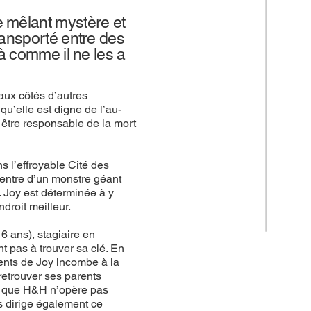
e mêlant mystère et
ransporté entre des
là comme il ne les a
 aux côtés d’autres
u’elle est digne de l’au-
e être responsable de la mort
 l’effroyable Cité des
ventre d’un monstre géant
. Joy est déterminée à y
droit meilleur.
 ans), stagiaire en
nt pas à trouver sa clé. En
rents de Joy incombe à la
retrouver ses parents
re que H&H n’opère pas
 dirige également ce