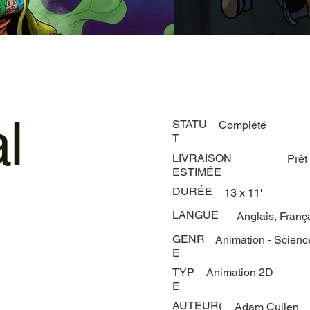
l
STATU
Complété
T
LIVRAISON
Prêt
ESTIMÉE
DURÉE
13 x 11'
LANGUE
Anglais, Franç
GENR
Animation - Science
E
TYP
Animation 2D
E
AUTEUR(
Adam Cullen