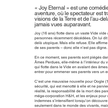
« Joy Eternal » est une comédi
aventure, où le spectateur est t
visions de la Terre et de l’au-de
jamais vues auparavant.
Joy (16 ans) flotte dans un vaste Vide vide
personnes récemment décédées. On lui dit q
delà utopique. Mais elle refuse. Elle affirm
de ses parents – donc elle n’est pas digne.
En ce moment, ses parents sont piégés dans
Âmes Perdues, elle-même à l’intérieur du 
qui flotte dans le Vide en avalant des âmes
entrer pour emmener ses parents vers un en
C’est une mauvaise nouvelle pour Oogle (16
sécurité, qui est menotté à elle et ne parvie
réalité, la responsabilité de la mort des pa
méga-corporation H&H, et les enjeux pour 
indemnes s’intensifient lorsqu’on découv
seulement dans le monde des vivants, mais