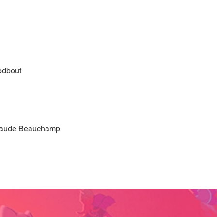
odbout
laude Beauchamp