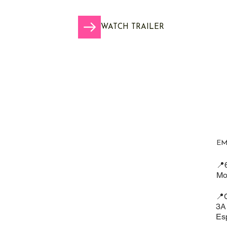
WATCH TRAILER
EM
📍
Mo
📍C
3A
Es