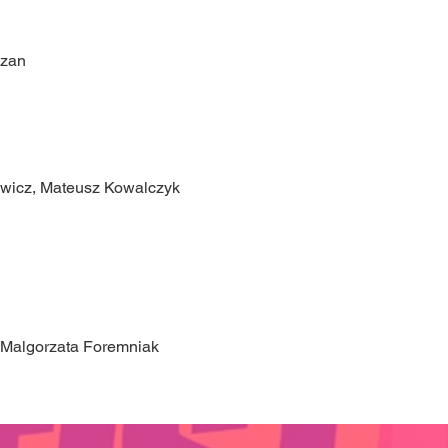
czan
wicz, Mateusz Kowalczyk
 Malgorzata Foremniak