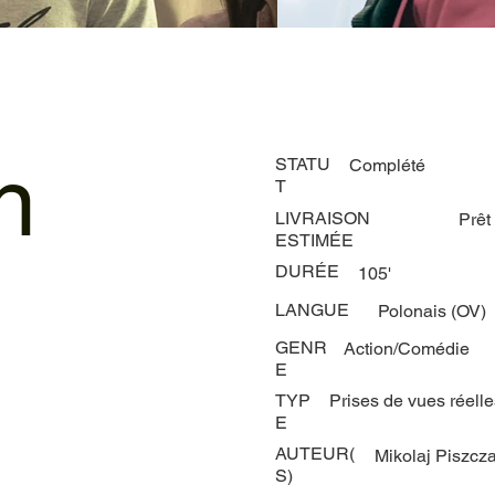
n
STATU
Complété
T
LIVRAISON
Prêt
ESTIMÉE
DURÉE
105'
LANGUE
Polonais (OV)
GENR
Action/Comédie
E
TYP
Prises de vues réell
E
AUTEUR(
Mikolaj Piszcz
S)