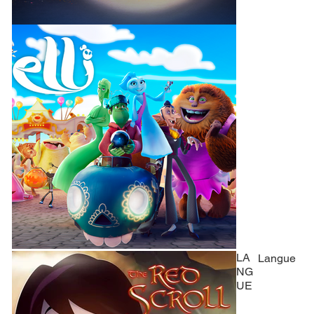
LA
Langue
NG
UE