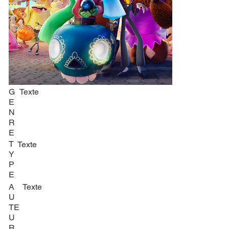
G
Texte
E
N
R
E
T
Texte
Y
P
E
A
Texte
U
TE
U
R