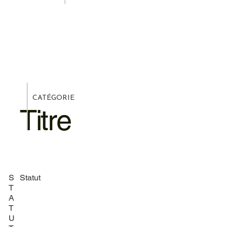
CATÉGORIE
Titre
S
Statut
T
A
T
U