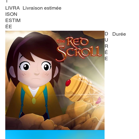
T
LIVRA
Livraison estimée
ISON
ESTIM
ÉE
D
Durée
U
R
É
E